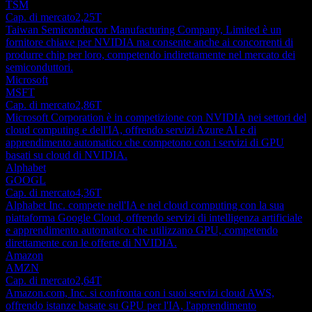
TSM
Cap. di mercato
2,25T
Taiwan Semiconductor Manufacturing Company, Limited è un
fornitore chiave per NVIDIA ma consente anche ai concorrenti di
produrre chip per loro, competendo indirettamente nel mercato dei
semiconduttori.
Microsoft
MSFT
Cap. di mercato
2,86T
Microsoft Corporation è in competizione con NVIDIA nei settori del
cloud computing e dell'IA, offrendo servizi Azure AI e di
apprendimento automatico che competono con i servizi di GPU
basati su cloud di NVIDIA.
Alphabet
GOOGL
Cap. di mercato
4,36T
Alphabet Inc. compete nell'IA e nel cloud computing con la sua
piattaforma Google Cloud, offrendo servizi di intelligenza artificiale
e apprendimento automatico che utilizzano GPU, competendo
direttamente con le offerte di NVIDIA.
Amazon
AMZN
Cap. di mercato
2,64T
Amazon.com, Inc. si confronta con i suoi servizi cloud AWS,
offrendo istanze basate su GPU per l'IA, l'apprendimento