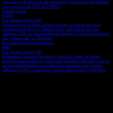
automatico e il calcolo ad alte prestazioni, competendo direttamente
con i servizi cloud GPU di NVIDIA.
Alibaba Group
BABA
Cap. di mercato
269,26B
Alibaba Group Holding Limited compete nel settore del cloud
computing e dell'IA con Alibaba Cloud, offrendo servizi che
utilizzano GPU per l'apprendimento automatico e l'elaborazione dei
dati, competendo con NVIDIA.
International Business Machines
IBM
Cap. di mercato
270,27B
International Business Machines Corporation opera nei settori
dell'intelligenza artificiale e del cloud computing, offrendo servizi di
intelligenza artificiale e apprendimento automatico che possono
utilizzare le GPU, competendo così con offerte simili di NVIDIA.
Informazioni
NVIDIA Corporation è un importante fornitore di soluzioni
avanzate per la grafica, il calcolo e il networking, con attività negli
Stati Uniti, a Taiwan, in Cina e in numerosi mercati internazionali.
La sua divisione Graphics comprende le GPU GeForce,
Show more...
fondamentali per il gaming su PC e le esperienze di personal
CEO