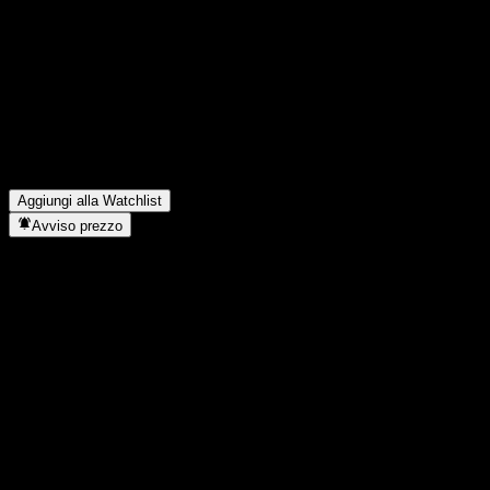
▼
Quali sono stati i risultati finanziari di NVIDIA nell'ultimo
trimestre?
▼
Qual è stato il fatturato di NVIDIA lo scorso anno?
▼
Qual è stato l'utile netto di NVIDIA dell'anno scorso?
▼
NVIDIA paga dividendi?
▼
Quanti dipendenti ha NVIDIA?
▼
In quale settore opera NVIDIA?
▼
Quando NVIDIA ha completato lo split azionario?
▼
Dove si trova la sede di NVIDIA?
▼
Aggiungi alla Watchlist
Avviso prezzo