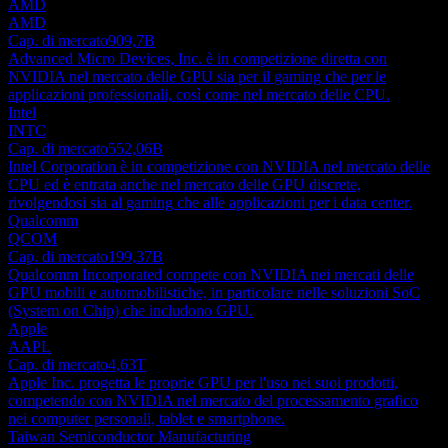
AMD
AMD
Cap. di mercato
909,7B
Advanced Micro Devices, Inc. è in competizione diretta con
NVIDIA nel mercato delle GPU sia per il gaming che per le
applicazioni professionali, così come nel mercato delle CPU.
Intel
INTC
Cap. di mercato
552,06B
Intel Corporation è in competizione con NVIDIA nel mercato delle
CPU ed è entrata anche nel mercato delle GPU discrete,
rivolgendosi sia al gaming che alle applicazioni per i data center.
Qualcomm
QCOM
Cap. di mercato
199,37B
Qualcomm Incorporated compete con NVIDIA nei mercati delle
GPU mobili e automobilistiche, in particolare nelle soluzioni SoC
(System on Chip) che includono GPU.
Apple
AAPL
Cap. di mercato
4,63T
Apple Inc. progetta le proprie GPU per l'uso nei suoi prodotti,
competendo con NVIDIA nel mercato del processamento grafico
nei computer personali, tablet e smartphone.
Taiwan Semiconductor Manufacturing