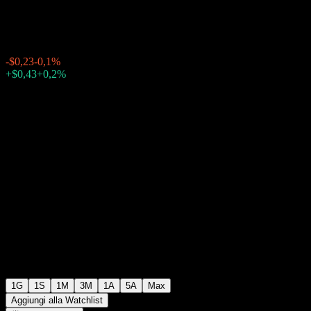
$218,99
110276
-$0,23
-0,1%
Thursday 20:00
+$0,43
+0,2%
Thursday 23:59
Dopo mercato
1G
1S
1M
3M
1A
5A
Max
Aggiungi alla Watchlist