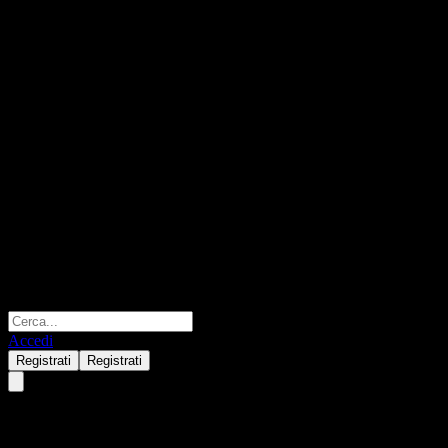
Accedi
Registrati
Registrati
Invesco S&P 500 Equal Weight