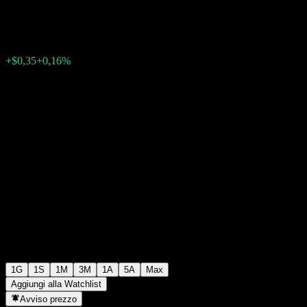
$212,80
816
+$0,35
+0,16%
Wednesday 07:00
1G
1S
1M
3M
1A
5A
Max
Aggiungi alla Watchlist
Avviso prezzo