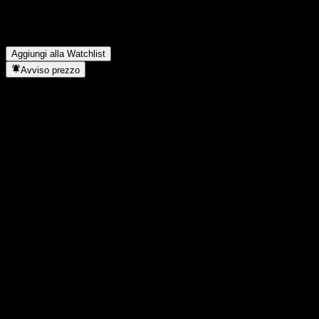
Vestas Wind Systems AS paga dividendi?
▼
In quale settore opera Vestas Wind Systems AS?
▼
Quando Vestas Wind Systems AS ha completato lo split
azionario?
▼
Aggiungi alla Watchlist
Avviso prezzo