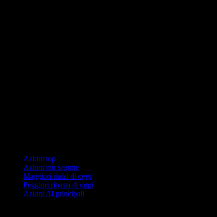
Collezioni
Azioni top
Azioni più seguite
Maggiori rialzi di oggi
Peggiori ribassi di oggi
Azioni AI principali
Funzionalità