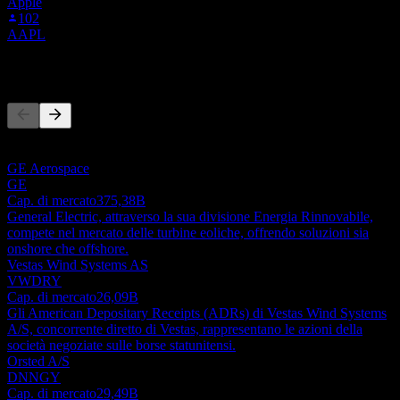
Apple
102
AAPL
Concorrenti
Questo elenco è un'analisi basata su eventi di mercato recenti. Non è
una raccomandazione di investimento.
GE Aerospace
GE
Cap. di mercato
375,38B
General Electric, attraverso la sua divisione Energia Rinnovabile,
compete nel mercato delle turbine eoliche, offrendo soluzioni sia
onshore che offshore.
Vestas Wind Systems AS
VWDRY
Cap. di mercato
26,09B
Gli American Depositary Receipts (ADRs) di Vestas Wind Systems
A/S, concorrente diretto di Vestas, rappresentano le azioni della
società negoziate sulle borse statunitensi.
Orsted A/S
DNNGY
Cap. di mercato
29,49B