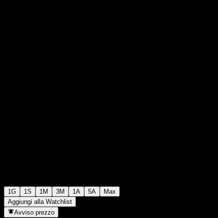
€7,75
776
+€0,00
+0%
06:03 Oggi
1G
1S
1M
3M
1A
5A
Max
Aggiungi alla Watchlist
Avviso prezzo