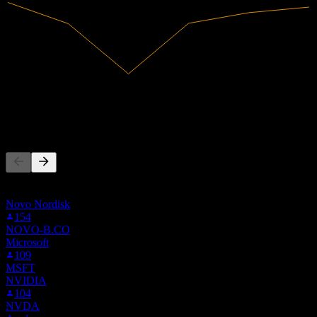
18,82B
Ricavi
778M
Utile netto
Altri seguono anche
Questa lista si basa sulle watchlist degli utenti di Stock Events che
seguono VWSA.MU. Non è una raccomandazione di investimento.
Novo Nordisk
154
NOVO-B.CO
Microsoft
109
MSFT
NVIDIA
104
NVDA