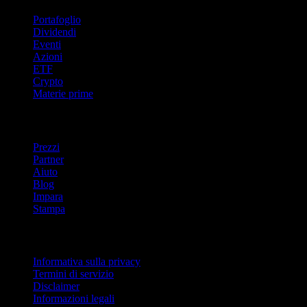
Portafoglio
Dividendi
Eventi
Azioni
ETF
Crypto
Materie prime
company
Prezzi
Partner
Aiuto
Blog
Impara
Stampa
Legale
Informativa sulla privacy
Termini di servizio
Disclaimer
Informazioni legali