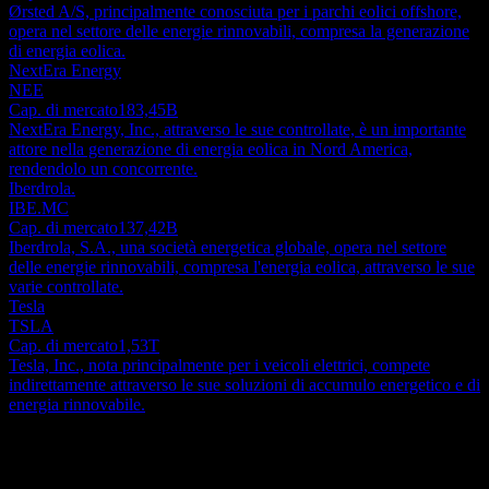
Ørsted A/S, principalmente conosciuta per i parchi eolici offshore,
opera nel settore delle energie rinnovabili, compresa la generazione
di energia eolica.
NextEra Energy
NEE
Cap. di mercato
183,45B
NextEra Energy, Inc., attraverso le sue controllate, è un importante
attore nella generazione di energia eolica in Nord America,
rendendolo un concorrente.
Iberdrola.
IBE.MC
Cap. di mercato
137,42B
Iberdrola, S.A., una società energetica globale, opera nel settore
delle energie rinnovabili, compresa l'energia eolica, attraverso le sue
varie controllate.
Tesla
TSLA
Cap. di mercato
1,53T
Tesla, Inc., nota principalmente per i veicoli elettrici, compete
indirettamente attraverso le sue soluzioni di accumulo energetico e di
energia rinnovabile.
Informazioni