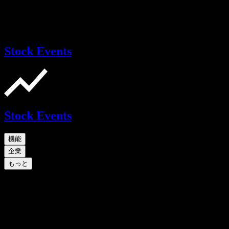
Stock Events
Stock Events
機能
企業
もっと