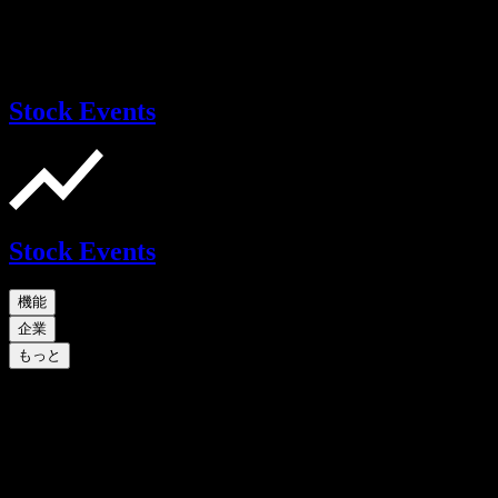
Stock Events
Stock Events
機能
企業
もっと