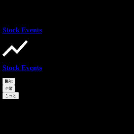
Stock Events
Stock Events
機能
企業
もっと