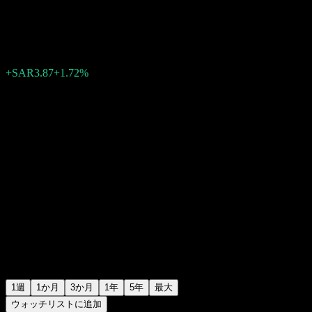
SAR228.22
0
+SAR3.87
+1.72%
先週
1週
1か月
3か月
1年
5年
最大
ウォッチリストに追加