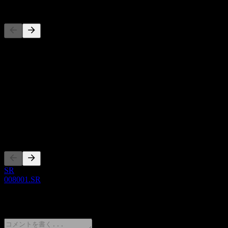
競合他社
このリストは最近の市場イベントに基づく分析です。投資推
奨ではありません。
概要
Show more...
CEO
上場銘柄
SR
008001.SR
0 Comments