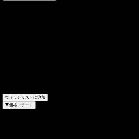
意見をシェア
FAQ
anb capital Saudi Equity Fundの株価は今日いくらですか？
▼
anb capital Saudi Equity Fundの株式ティッカーは何ですか？
▼
anb capital Saudi Equity Fundの株価は上昇していますか？
▼
anb capital Saudi Equity Fund はどのセクターに属していま
すか？
▼
anb capital Saudi Equity Fund はいつ株式分割を実施しまし
たか？
▼
ウォッチリストに追加
価格アラート