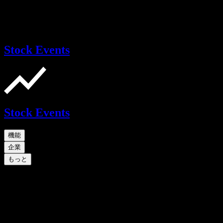
Stock Events
Stock Events
機能
企業
もっと