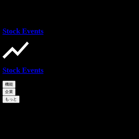
Stock Events
Stock Events
機能
企業
もっと