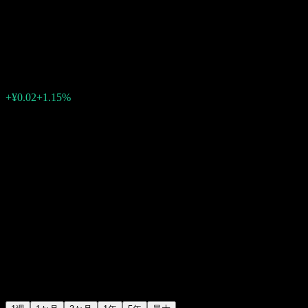
Property Alloc C
¥1.7520
0
+¥0.02
+1.15%
先週