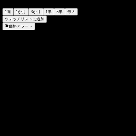
1週
1か月
3か月
1年
5年
最大
ウォッチリストに追加
価格アラート
統計
日中高値
2,659
日中安値
2,659
52週高値
2,884
52週安値
2,251
出来高
-
平均出来高
-
時価総額
0