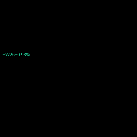
Megatrend Feeder Equity-
Fund of Funds C-P Unhedged
₩2,659
0
+₩26
+0.98%
先週