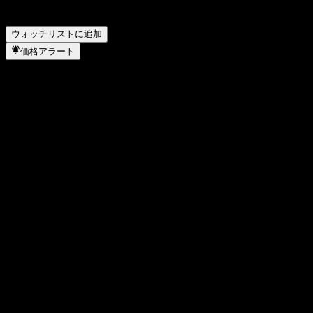
Samsung Pictet Global Megatrend Feeder Equity-Fund of Funds
C-P Unhedged はいつ株式分割を実施しましたか？
▼
ウォッチリストに追加
価格アラート