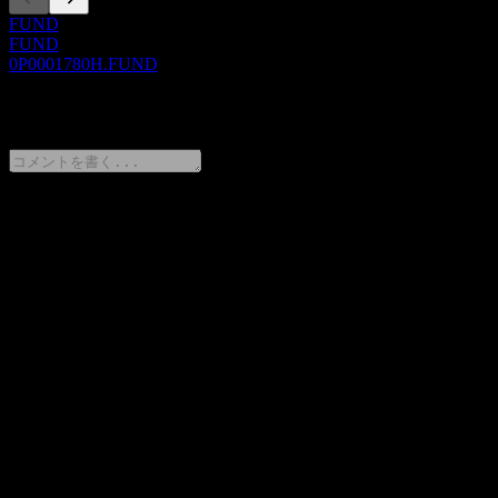
FUND
FUND
0P0001780H.FUND
0 Comments
意見をシェア
FAQ
Samsung Pictet Global Megatrend Feeder Equity-Fund of Funds
C-P Unhedgedの株価は今日いくらですか？
▼
Samsung Pictet Global Megatrend Feeder Equity-Fund of Funds
C-P Unhedgedの株式ティッカーは何ですか？
▼
Samsung Pictet Global Megatrend Feeder Equity-Fund of Funds
C-P Unhedgedの株価は上昇していますか？
▼
Samsung Pictet Global Megatrend Feeder Equity-Fund of Funds
C-P Unhedged はどのセクターに属していますか？
▼