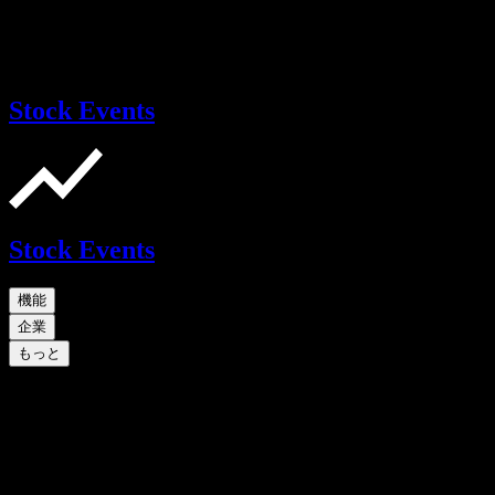
Stock Events
Stock Events
機能
企業
もっと