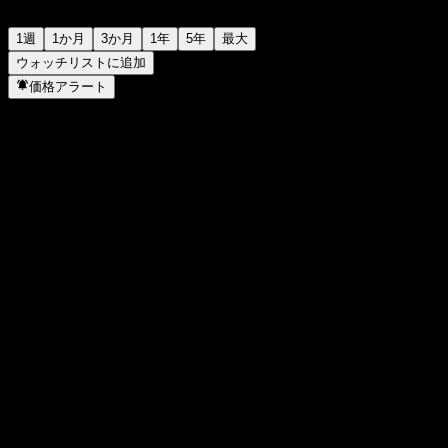
1週
1か月
3か月
1年
5年
最大
ウォッチリストに追加
価格アラート
統計
日中高値
1,594
日中安値
1,594
52週高値
1,783
52週安値
1,264
出来高
-
平均出来高
-
時価総額
0