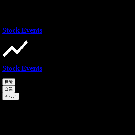
Stock Events
Stock Events
機能
企業
もっと