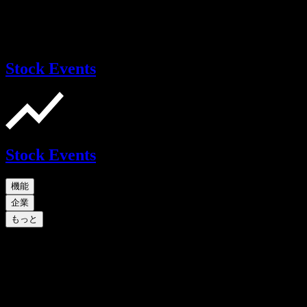
Stock Events
Stock Events
機能
企業
もっと