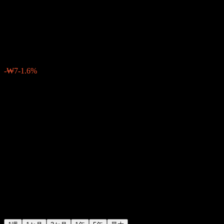
Equity-Derivatives Ce
₩422
0
-₩7
-1.6%
先週