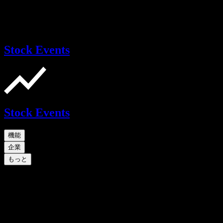
Stock Events
Stock Events
機能
企業
もっと