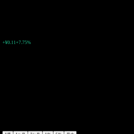
Innovate Eq C
¥1.5823
0
+¥0.11
+7.75%
先週