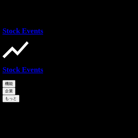
Stock Events
Stock Events
機能
企業
もっと