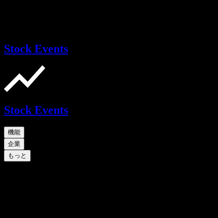
Stock Events
Stock Events
機能
企業
もっと