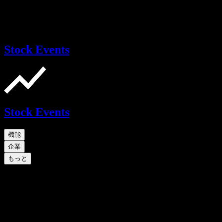
Stock Events
Stock Events
機能
企業
もっと