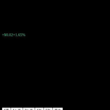
Industry Alloc C
¥1.4466
0
+¥0.02
+1.65%
先週