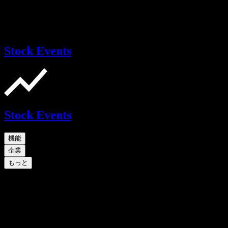
Stock Events
Stock Events
機能
企業
もっと