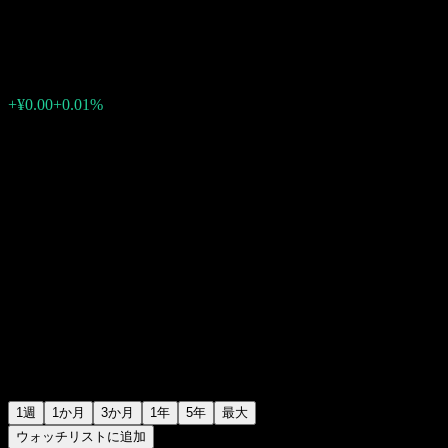
¥1.2113
0
+¥0.00
+0.01%
先週
1週
1か月
3か月
1年
5年
最大
ウォッチリストに追加