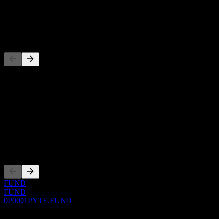
配当
-
競合他社
このリストは最近の市場イベントに基づく分析です。投資推
概要
Show more...
CEO
上場銘柄
FUND
FUND
0P0001PYTE.FUND