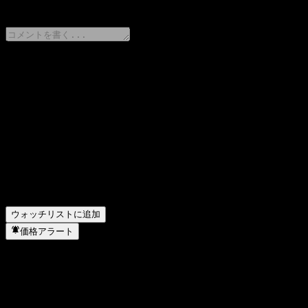
0 Comments
意見をシェア
FAQ
HFT Ruifu Bond Fund Cの株価は今日いくらですか？
▼
HFT Ruifu Bond Fund Cの株式ティッカーは何ですか？
▼
HFT Ruifu Bond Fund Cの株価は上昇していますか？
▼
HFT Ruifu Bond Fund C はどのセクターに属していますか？
HFT Ruifu Bond Fund C はいつ株式分割を実施しましたか？
ウォッチリストに追加
価格アラート