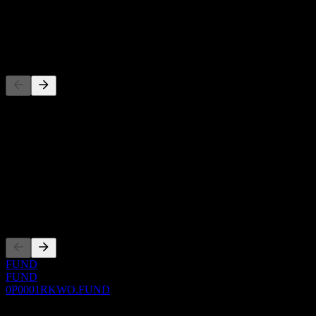
配当
-
競合他社
このリストは最近の市場イベントに基づく分析です。投資推
概要
Show more...
CEO
上場銘柄
FUND
FUND
0P0001RKWO.FUND