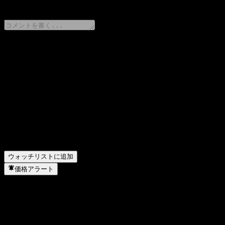
0 Comments
意見をシェア
FAQ
BTG Pactual México Alpha Fondo de Inversión Aの
BTG Pactual México Alpha Fondo de Inversión A
BTG Pactual México Alpha Fondo de Inversión Aの
BTG Pactual México Alpha Fondo de Inversión A
BTG Pactual México Alpha Fondo de Inversión A
ウォッチリストに追加
価格アラート