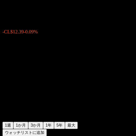
CL$14,445.62
0
-CL$12.39
-0.09%
先週
1週
1か月
3か月
1年
5年
最大
ウォッチリストに追加