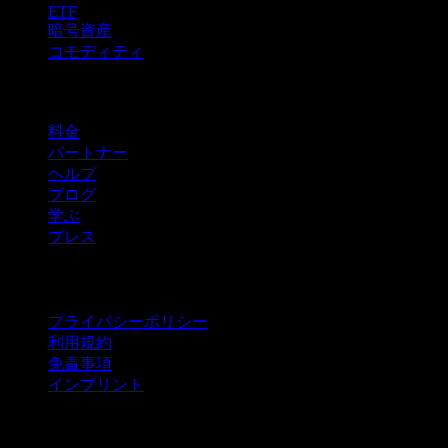
ETF
暗号資産
コモディティ
company
料金
パートナー
ヘルプ
ブログ
学ぶ
プレス
法的情報
プライバシーポリシー
利用規約
免責事項
インプリント
法人向け