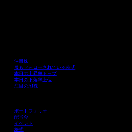
コレクション
注目株
最もフォローされている株式
本日の上昇率トップ
本日の下落率上位
注目のAI株
機能
ポートフォリオ
配当金
イベント
株式