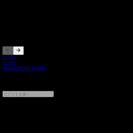
概要
Show more...
CEO
上場銘柄
FUND
FUND
0P0001RQTD.FUND
0 Comments
意見をシェア
FAQ