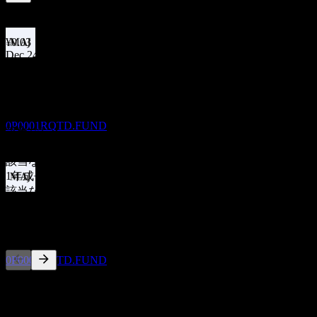
2.59
%
配当利回り
Dec 25
¥0.03
Dec 24
配当落ち
¥0.03
30
10年成長
DEC
27
該当なし
Quanguo 3Y Hold Mix A
5年成長
推定
0P0001RQTD.FUND
該当なし
3年成長
該当なし
1年成長
該当なし
配当金支払い
30
競合他社
DEC
27
Quanguo 3Y Hold Mix A
推定
0P0001RQTD.FUND
このリストは最近の市場イベントに基づく分析です。投資推
奨ではありません。