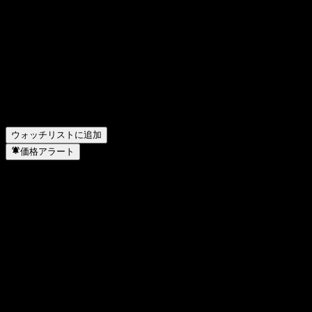
Quanguo 3Y Hold Mix Aの株価は今日いくらですか？
▼
Quanguo 3Y Hold Mix Aの株式ティッカーは何ですか？
▼
Quanguo 3Y Hold Mix Aの株価は上昇していますか？
▼
Quanguo 3Y Hold Mix Aは配当金を支払っていますか？
▼
Quanguo 3Y Hold Mix A はどのセクターに属しています
か？
▼
Quanguo 3Y Hold Mix A はいつ株式分割を実施しました
か？
▼
ウォッチリストに追加
価格アラート