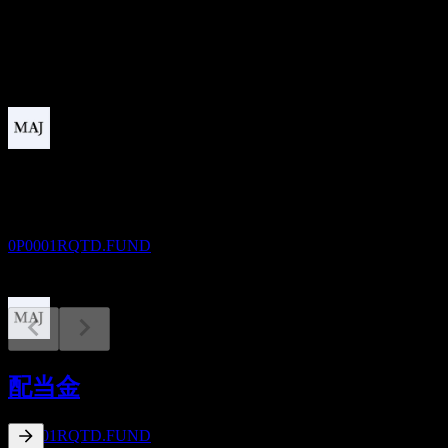
配当
0.03
今後
配当落ち
30
DEC
Quanguo 3Y Hold Mix A
推定
0P0001RQTD.FUND
配当金支払い
30
配当金
DEC
Quanguo 3Y Hold Mix A
推定
0P0001RQTD.FUND