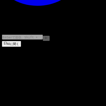
©
2026
Stock Events GmbH
AIに聞く