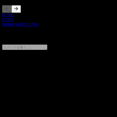
FUND
FUND
0P0001SJNM.FUND
0 Comments
意見をシェア
FAQ
Franklin Templeton SinoAm Select Non-Investment Grade Bond
Fund-TWD-Aの株価は今日いくらですか？
▼
Franklin Templeton SinoAm Select Non-Investment Grade Bond
Fund-TWD-Aの株式ティッカーは何ですか？
▼
Franklin Templeton SinoAm Select Non-Investment Grade Bond
Fund-TWD-A はどのセクターに属していますか？
▼