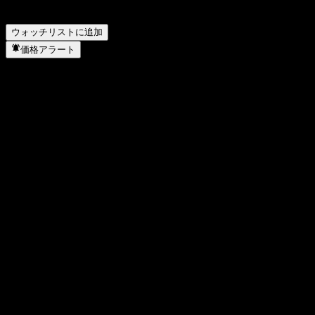
Franklin Templeton SinoAm Select Non-Investment Grade Bond
Fund-TWD-A はいつ株式分割を実施しましたか？
▼
ウォッチリストに追加
価格アラート