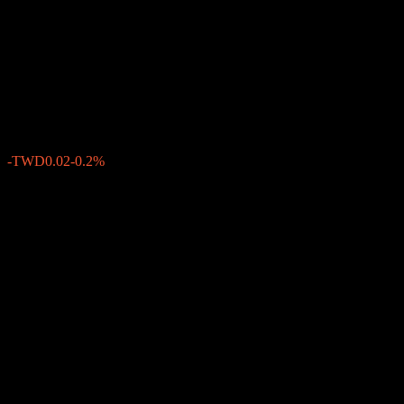
Select Non-Investment Grade
Bond Fund-TWD-A
TWD10.94
0
-TWD0.02
-0.2%
先週