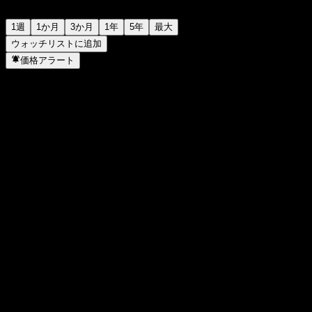
1週
1か月
3か月
1年
5年
最大
ウォッチリストに追加
価格アラート
統計
日中高値
10.94
日中安値
10.94
52週高値
10.97
52週安値
10.39
出来高
-
平均出来高
-
時価総額
0