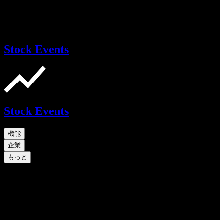
Stock Events
Stock Events
機能
企業
もっと