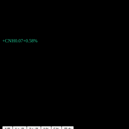
Growth Fund - AD CNH
CNH12.22
0
+CNH0.07
+0.58%
先週