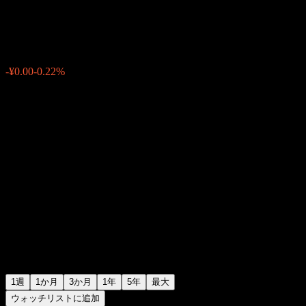
¥1.0180
0
-¥0.00
-0.22%
先週
1週
1か月
3か月
1年
5年
最大
ウォッチリストに追加