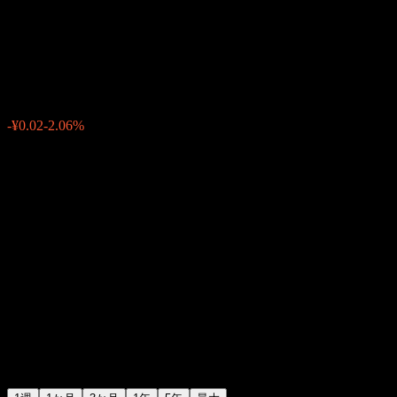
Selected Mix C
¥1.1415
0
-¥0.02
-2.06%
先週