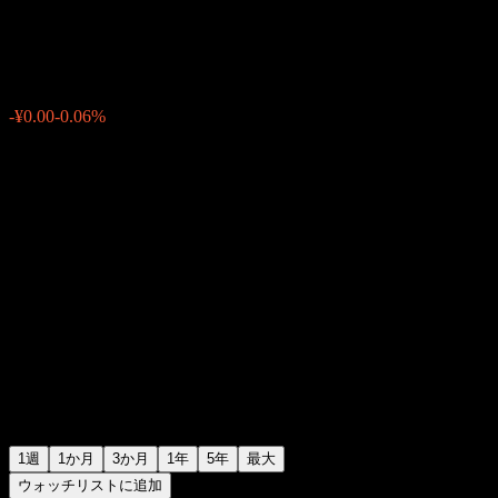
¥1.0317
0
-¥0.00
-0.06%
先週
1週
1か月
3か月
1年
5年
最大
ウォッチリストに追加