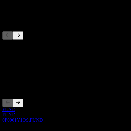
配当
-
競合他社
このリストは最近の市場イベントに基づく分析です。投資推
概要
Show more...
CEO
上場銘柄
FUND
FUND
0P0001Y1QS.FUND