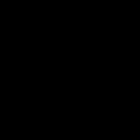
？
▼
？
▼