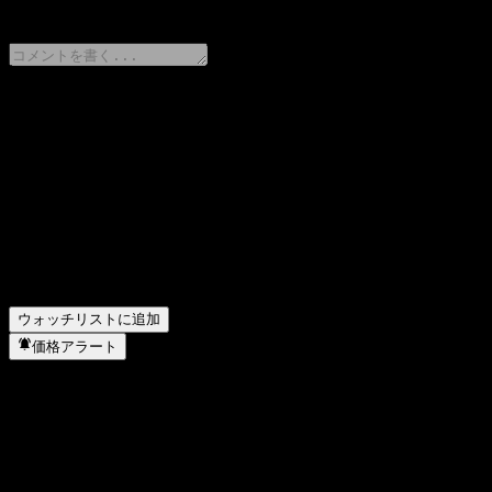
0 Comments
意見をシェア
FAQ
Penghua CSI 800 Intt Fdr Iの株価は今日いくらですか？
▼
Penghua CSI 800 Intt Fdr Iの株式ティッカーは何ですか？
▼
Penghua CSI 800 Intt Fdr I はどのセクターに属していますか
Penghua CSI 800 Intt Fdr I はいつ株式分割を実施しましたか
ウォッチリストに追加
価格アラート