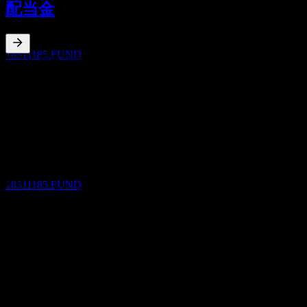
配当金
OCT
Invesco Japan Growth Equity Fund (Semi-
annual Distribution)
推定
18311185.FUND
13.53
%
配当利回り
Apr 26
¥1,000
Oct 25
配当落ち
¥1,000
27
Oct 24
APR
27
Invesco Japan Growth Equity Fund (Semi-
¥200
annual Distribution)
Apr 24
推定
¥100
18311185.FUND
10年成長
該当なし
5年成長
該当なし
配当金支払い
3年成長
27
該当なし
APR
27
1年成長
Invesco Japan Growth Equity Fund (Semi-
annual Distribution)
100%
推定