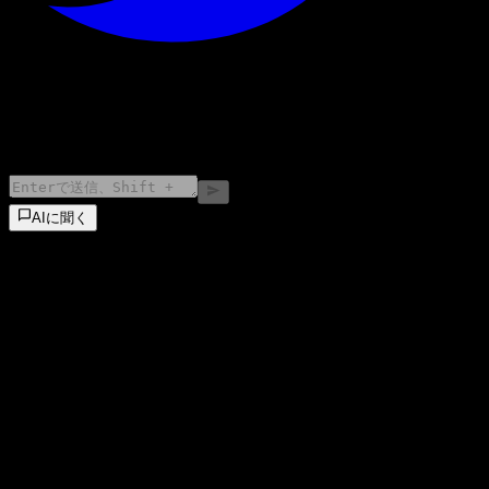
©
2026
Stock Events GmbH
AIに聞く