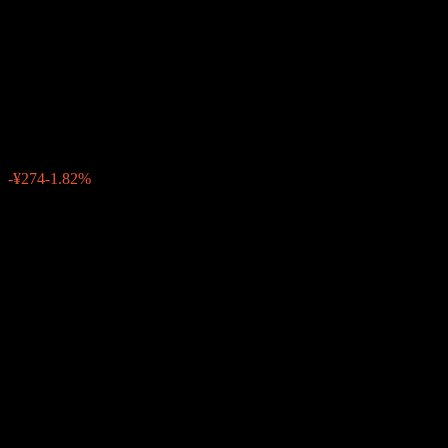
Fund (Semi-annual
Distribution)
¥14,786
0
-¥274
-1.82%
先週