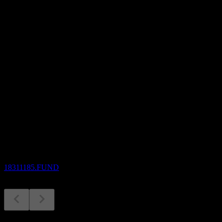
PER
-
配当利回り
13.53%
配当
2,000
今後
配当落ち
27
OCT
Invesco Japan Growth Equity Fund (Semi-
annual Distribution)
推定
18311185.FUND
配当金支払い
27