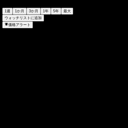
1週
1か月
3か月
1年
5年
最大
ウォッチリストに追加
価格アラート
統計
日中高値
14,786
日中安値
14,786
52週高値
16,018
52週安値
9,634
出来高
-
平均出来高
-
時価総額
0