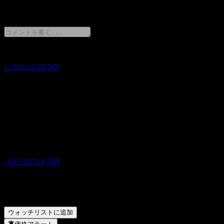
0 Comments
配当落ち
27
APR
28
Invesco Japan Growth Equity Fund (Semi-
annual Distribution)
推定
意見をシェア
18311185.FUND
FAQ
Invesco Japan Growth Equity Fund (Semi-annual Distribution)の
配当金支払い
27
株価は今日いくらですか？
▼
APR
28
Invesco Japan Growth Equity Fund (Semi-annual Distribution)の
Invesco Japan Growth Equity Fund (Semi-
株式ティッカーは何ですか？
▼
annual Distribution)
Invesco Japan Growth Equity Fund (Semi-annual Distribution)は
推定
配当金を支払っていますか？
▼
18311185.FUND
Invesco Japan Growth Equity Fund (Semi-annual Distribution)
はどのセクターに属していますか？
▼
Invesco Japan Growth Equity Fund (Semi-annual Distribution)
はいつ株式分割を実施しましたか？
▼
ウォッチリストに追加