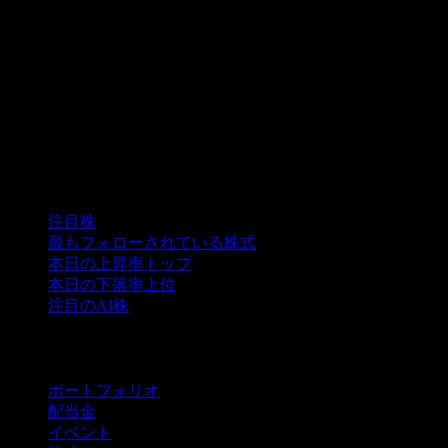
コレクション
注目株
最もフォローされている株式
本日の上昇率トップ
本日の下落率上位
注目のAI株
機能
ポートフォリオ
配当金
イベント