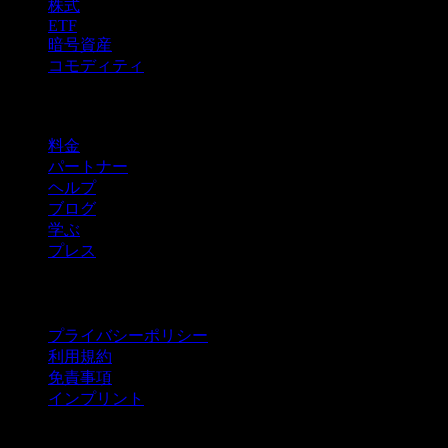
株式
ETF
暗号資産
コモディティ
company
料金
パートナー
ヘルプ
ブログ
学ぶ
プレス
法的情報
プライバシーポリシー
利用規約
免責事項
インプリント
法人向け