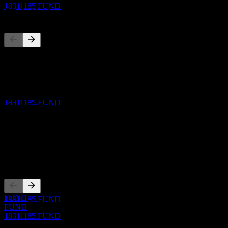
18311185.FUND
競合他社
配当落ち
このリストは最近の市場イベントに基づく分析です。投資推
27
奨ではありません。
OCT
27
Invesco Japan Growth Equity Fund (Semi-
概要
annual Distribution)
推定
18311185.FUND
Show more...
CEO
ISIN
18311185
配当金支払い
27
上場銘柄
OCT
27
Invesco Japan Growth Equity Fund (Semi-
annual Distribution)
推定
FUND
18311185.FUND
FUND
18311185.FUND