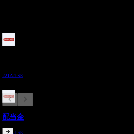
配当
4.7
今後
配当金支払い
3
SEP
MAXIS日経半導体株上場投信
減少
221A.TSE
配当落ち
25
配当金
JAN
27
MAXIS日経半導体株上場投信
推定
221A.TSE