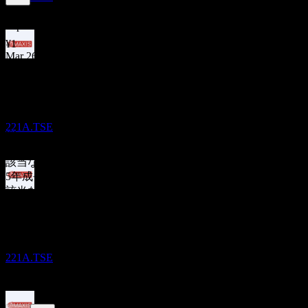
0.42
%
配当利回り
Sep 26
¥1
Mar 26
配当金支払い
¥4
5
Sep 25
MAR
27
¥3
MAXIS日経半導体株上場投信
Mar 25
推定
221A.TSE
¥2
10年成長
該当なし
5年成長
該当なし
配当落ち
3年成長
23
該当なし
JUL
27
1年成長
MAXIS日経半導体株上場投信
-4%
推定
221A.TSE
他の人もフォロー中