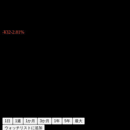
MAXIS日経半導体株上場投信
¥1,108
7
-¥32
-2.81%
Friday 06:24
1日
1週
1か月
3か月
1年
5年
最大
ウォッチリストに追加