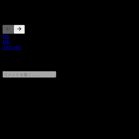
上場銘柄
HK
HK
2307.HK
0 Comments
意見をシェア
FAQ
Kam Hing Internationalの株価は今日いくらですか？
▼
Kam Hing Internationalの株式ティッカーは何ですか？
▼
Kam Hing International の時価総額は？
▼