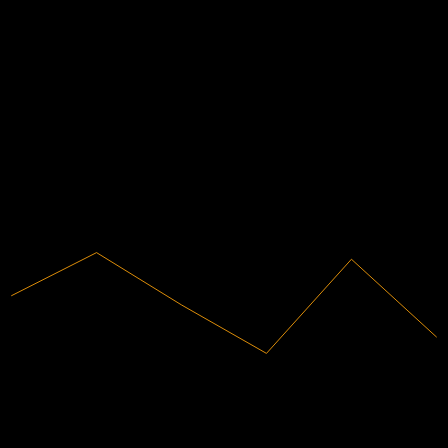
Q4 2021
0.03
財務情報
Q2 2022
-2.91%
利益率
-0.04
赤字
-0.01
0.02
2020
0.05
2021
2022
2023
2024
2025
3.69B
売上高
-107.38M
純利益
競合他社