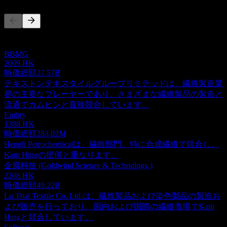
このリストは最近の市場イベントに基づく分析です。投資推
奨ではありません。
BBMG
2009.HK
時価総額
27.57B
テキストンテキスタイルグループリミテッドは、繊維製造業
界の主要なプレーヤーであり、さまざまな繊維製品の製造と
流通でカムヒンと直接競合しています。
Embry
1388.HK
時価総額
283.02M
Hengli Petrochemicalは、繊維部門、特に合成繊維で競合し、
Kam Hingの提供と重なります。
金風科技 (Goldwind Science & Technology.)
2208.HK
時価総額
49.22B
Lu Thai Textile Co. Ltd.は、繊維製品および染色製品の製造お
よび販売を行っており、国内および国際の繊維市場でKam
Hingと競合しています。