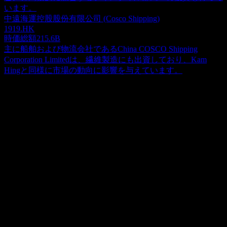
います。
中遠海運控股股份有限公司 (Cosco Shipping)
1919.HK
時価総額
215.6B
主に船舶および物流会社であるChina COSCO Shipping
Corporation Limitedは、繊維製造にも出資しており、Kam
Hingと同様に市場の動向に影響を与えています。
概要
Kam Hing International Holdings Limitedは、投資持株会社であ
り、中国本土、韓国、香港、台湾、シンガポール、国際的に
ニット生地と染色糸を製造・販売しています。会社は、ファ
Show more...
ブリック、アパレル、その他の3つのセグメントで運営され
CEO
ています。衣料品を製造・取引しています。会社はまた、下
Mr. Chin Chun Tai
水処理、航空および海上貨物の取り扱いサービス、下請け、
従業員
企業管理、販売計画、コンサルティングサービスを提供して
7085
います。さらに、糸、染色材料、完成した生地の取引、及び
国
不動産保有と鉱業活動にも従事しています。会社は1996年に
香港
設立され、香港のツェンワンに本社を置いています.
ISIN
KYG5213T1013