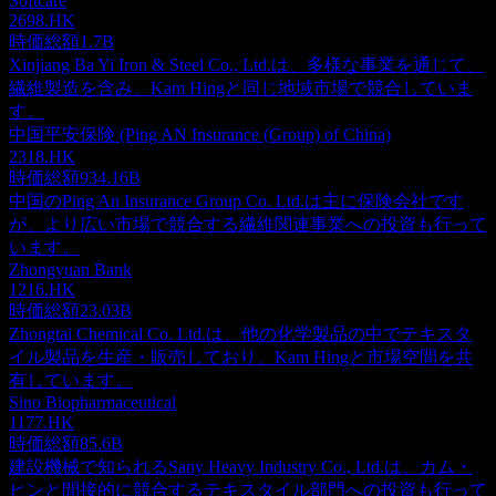
Softcare
2698.HK
時価総額
1.7B
Xinjiang Ba Yi Iron & Steel Co., Ltd.は、多様な事業を通じて、
繊維製造を含み、Kam Hingと同じ地域市場で競合していま
す。
中国平安保険 (Ping AN Insurance (Group) of China)
2318.HK
時価総額
934.16B
中国のPing An Insurance Group Co. Ltd.は主に保険会社です
が、より広い市場で競合する繊維関連事業への投資も行って
います。
Zhongyuan Bank
1216.HK
時価総額
23.03B
Zhongtai Chemical Co. Ltd.は、他の化学製品の中でテキスタ
イル製品を生産・販売しており、Kam Hingと市場空間を共
有しています。
Sino Biopharmaceutical
1177.HK
時価総額
85.6B
建設機械で知られるSany Heavy Industry Co., Ltd.は、カム・
ヒンと間接的に競合するテキスタイル部門への投資も行って