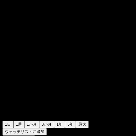
HK$0.150000
2
+HK$0.00
+0%
Tuesday 02:47
1日
1週
1か月
3か月
1年
5年
最大
ウォッチリストに追加