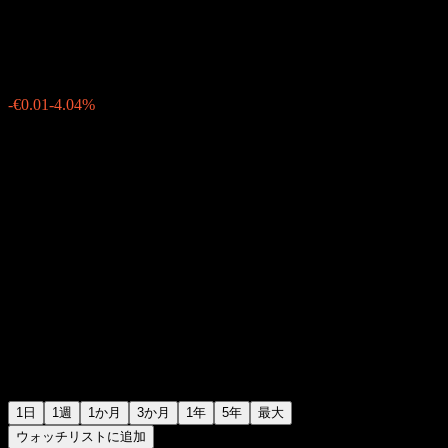
€0.130500
19
-€0.01
-4.04%
05:32 今日
1日
1週
1か月
3か月
1年
5年
最大
ウォッチリストに追加