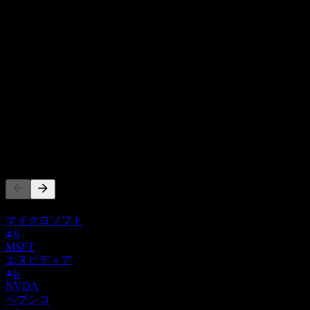
0
売上高
-3.33M
純利益
他の人もフォロー中
このリストは、23SP.STU をフォローしているStock E
マイクロソフト
6
MSFT
エヌビディア
6
NVDA
ペプシコ