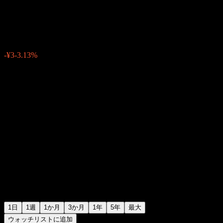
株式会社フルッタフルッタ
¥93
13
-¥3
-3.13%
Friday 06:24
1日
1週
1か月
3か月
1年
5年
最大
ウォッチリストに追加