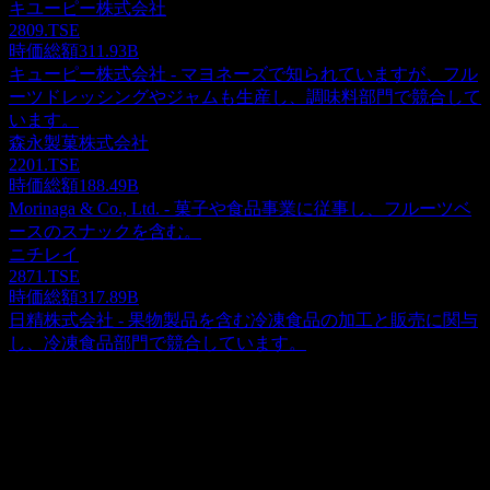
キユーピー株式会社
2809.TSE
時価総額
311.93B
キューピー株式会社 - マヨネーズで知られていますが、フル
ーツドレッシングやジャムも生産し、調味料部門で競合して
います。
森永製菓株式会社
2201.TSE
時価総額
188.49B
Morinaga & Co., Ltd. - 菓子や食品事業に従事し、フルーツベ
ースのスナックを含む。
ニチレイ
2871.TSE
時価総額
317.89B
日精株式会社 - 果物製品を含む冷凍食品の加工と販売に関与
し、冷凍食品部門で競合しています。
概要
株式会社フルッタフルッタは、日本での果物や食品のマーケ
ティングと販売を行っています。製品には、ミックス飲料、