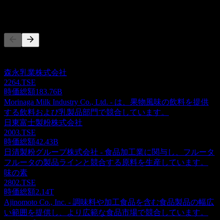
競合他社
このリストは最近の市場イベントに基づく分析です。投資推
奨ではありません。
森永乳業株式会社
2264.TSE
時価総額
183.76B
Morinaga Milk Industry Co., Ltd. - は、果物風味の飲料を提供
する飲料および乳製品部門で競合しています。
日東富士製粉株式会社
2003.TSE
時価総額
42.43B
日清製粉グループ株式会社 - 食品加工業に関与し、フルータ
フルータの製品ラインと競合する原料を生産しています。
味の素
2802.TSE
時価総額
2.14T
Ajinomoto Co., Inc. - 調味料や加工食品を含む食品製品の幅広
い範囲を提供し、より広範な食品市場で競合しています。