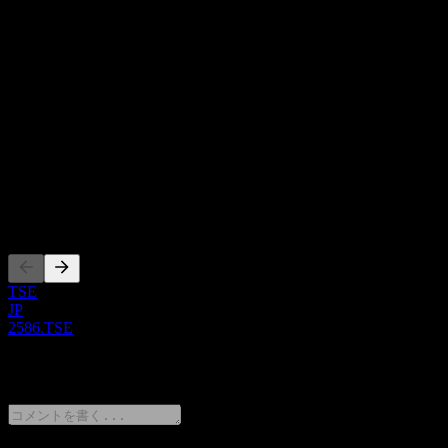
ダイエット食品、酢、フリーズドライパウダー、シャーベッ
Show more...
ト、チョコレート、グラノーラ、果物や粉砕した果肉、濃縮
CEO
抽出物、アグロフォレストリーカカオ豆、OMEGAオイル、
Mr. Makoto Nagasawa
さまざまな果物の種油などの原材料が含まれます。会社は小
従業員
売、卸売、電子商取引、テレビショッピングを通じて製品を
21
販売し、店舗も運営しています。また、製品を輸出していま
国
す。株式会社フルッタフルッタは2002年に設立され、東京、
日本
日本に本社を置いています。
ISIN
JP3828300008
上場銘柄
TSE
JP
2586.TSE
0 Comments