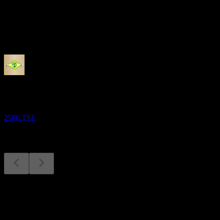
配当
-
今後
決算
14
AUG
株式会社フルッタフルッタ
2586.TSE
決算
14
Aug
予想