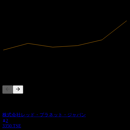
2021
2022
2023
2024
2.55B
売上高
270.98M
純利益
他の人もフォロー中
このリストは、2586.TSE をフォローしているStock Eventsユ
ーザーのウォッチリストに基づいています。投資推奨ではあ
りません。
株式会社レッド・プラネット・ジャパン
2
3350.TSE