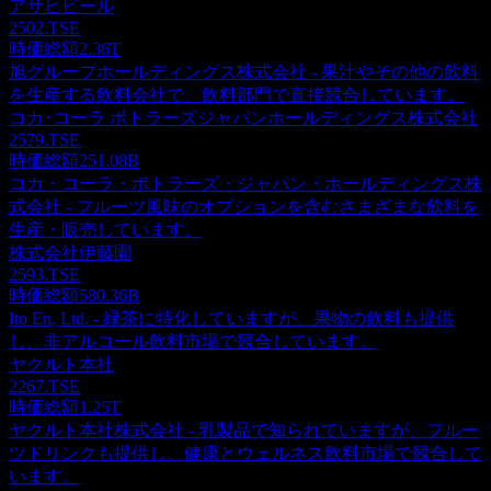
アサヒビール
2502.TSE
時価総額
2.36T
旭グループホールディングス株式会社 - 果汁やその他の飲料
を生産する飲料会社で、飲料部門で直接競合しています。
コカ･コーラ ボトラーズジャパンホールディングス株式会社
2579.TSE
時価総額
251.08B
コカ・コーラ・ボトラーズ・ジャパン・ホールディングス株
式会社 - フルーツ風味のオプションを含むさまざまな飲料を
生産・販売しています。
株式会社伊藤園
2593.TSE
時価総額
580.36B
Ito En, Ltd. - 緑茶に特化していますが、果物の飲料も提供
し、非アルコール飲料市場で競合しています。
ヤクルト本社
2267.TSE
時価総額
1.25T
ヤクルト本社株式会社 - 乳製品で知られていますが、フルー
ツドリンクも提供し、健康とウェルネス飲料市場で競合して
います。