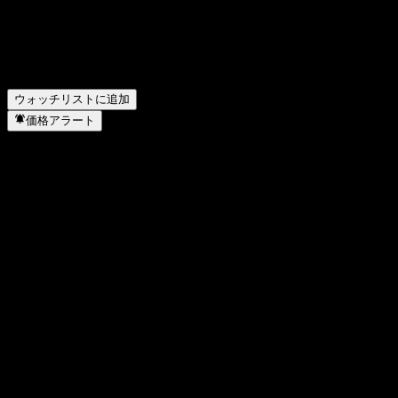
株式会社フルッタフルッタ はどのセクターに属していま
すか？
▼
株式会社フルッタフルッタ はいつ株式分割を実施しまし
たか？
▼
株式会社フルッタフルッタ の本社はどこですか？
▼
ウォッチリストに追加
価格アラート