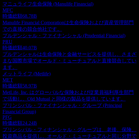
マニュライフ生命保険 (Manulife Financial)
MFC
時価総額
68.78B
Manulife Financial Corporationは生命保険および資産管理部門
での直接の競合他社です。
プルデンシャル・ファイナンシャル (Prudential Financial)
PRU
時価総額
40.07B
プルデンシャルは生命保険と金融サービスを提供し、さまざ
まな国際市場でオールド・ミューチュアルと直接競合してい
ます。
メットライフ (Metlife)
MET
時価総額
58.97B
MetLife, Inc. はグローバルな保険および従業員福利厚生部門
で活動し、Old Mutual と同様の製品を提供しています。
プリンシパル・ファイナンシャル・グループ (Principal
Financial Group)
PFG
時価総額
24.24B
プリンシパル・フィナンシャル・グループは、老後、保険、
投資商品を提供し、オールド・ミューチュアルと同じ分野で