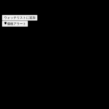
Old Mutual Limitedは配当金を支払っていますか？
▼
Old Mutual Limited はどのセクターに属していますか？
▼
Old Mutual Limited はいつ株式分割を実施しましたか？
▼
ウォッチリストに追加
価格アラート