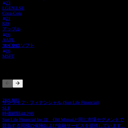
23
LGEN.LSE
Coca-Cola
21
配当落ち
KO
2
アップル
OCT
28
16
Old Mutual Limited
AAPL
推定
マイクロソフト
2KS.MU
16
MSFT
競合他社
配当金支払い
6
OCT
28
このリストは最近の市場イベントに基づく分析です。投資推
Old Mutual Limited
奨ではありません。
推定
2KS.MU
サンライフ・フィナンシャル (Sun Life Financial)
SLF
時価総額
44.29B
Sun Life Financial Inc.は、Old Mutualと同じ市場セグメントで
競合する同様の保険および金融サービスを提供しています。