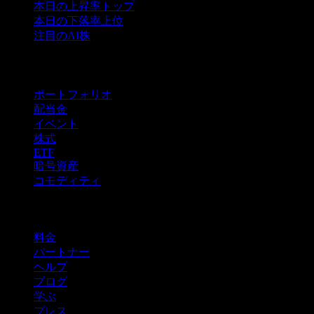
本日の上昇率トップ
本日の下落率上位
注目のAI株
機能
ポートフォリオ
配当金
イベント
株式
ETF
暗号資産
コモディティ
company
料金
パートナー
ヘルプ
ブログ
学ぶ
プレス