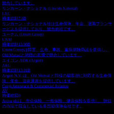
競合しています。
リンカーン・ナショナル (Lincoln National)
LNC
時価総額
7.6B
リンカーン・ナショナル社は生命保険、年金、退職プランサ
ービスを提供しており、競合他社です。
ユーナム (Unum Group)
UNM
時価総額
13.98B
Unum Groupは障害、生命、事故、重病保険商品を提供し、
Old Mutualと同様の市場で競合しています。
エイゴン ADR (Aegon)
AEG
時価総額
13.01B
Aegon N.V. は、Old Mutual と同様の顧客層に対応する生命保
険、年金、資産運用を提供しています。
Corgi Aerospace & Commercial Aviation
AV
時価総額
0
Aviva plcは、生命保険、一般保険、健康保険を提供し、類似
の市場で競合している多国籍保険会社です。