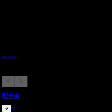
配当
0.05
今後
決算
8
SEP
Old Mutual Limited
2KS.MU
配当落ち
1
配当金
OCT
Old Mutual Limited
推定
2KS.MU