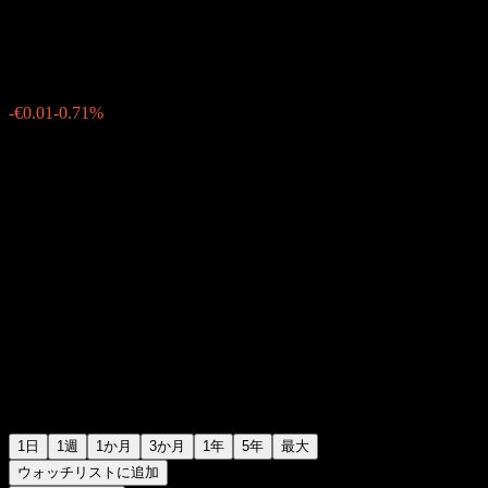
€0.7000
152
-€0.01
-0.71%
Monday 06:09
1日
1週
1か月
3か月
1年
5年
最大
ウォッチリストに追加