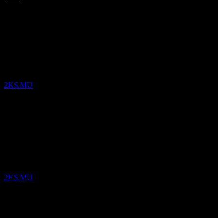
6.77
%
配当利回り
Apr 26
€0.03
Oct 25
配当金支払い
€0.02
6
Apr 25
OCT
Old Mutual Limited
€0.02
Oct 24
推定
2KS.MU
€0.02
Apr 24
€0.02
10年成長
該当なし
配当落ち
5年成長
8
6.27%
APR
27
3年成長
Old Mutual Limited
4.66%
推定
2KS.MU
1年成長
10.71%
決算