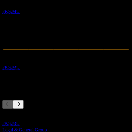
Old Mutual Limited
2020
推定
2021
2KS.MU
2022
2023
2024
2025
配当落ち
10
APR
28
Old Mutual Limited
推定
2KS.MU
0
売上高
418.21M
純利益
他の人もフォロー中
配当金支払い
13
APR
28
このリストは、2KS.MU をフォローしているStock Eventsユ
Old Mutual Limited
ーザーのウォッチリストに基づいています。投資推奨ではあ
推定
2KS.MU
りません。
Legal & General Group