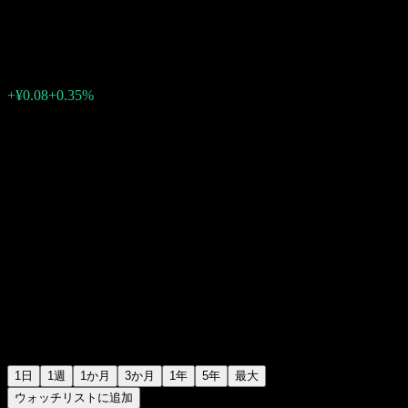
¥22.76
0
+¥0.08
+0.35%
07:02 今日
1日
1週
1か月
3か月
1年
5年
最大
ウォッチリストに追加