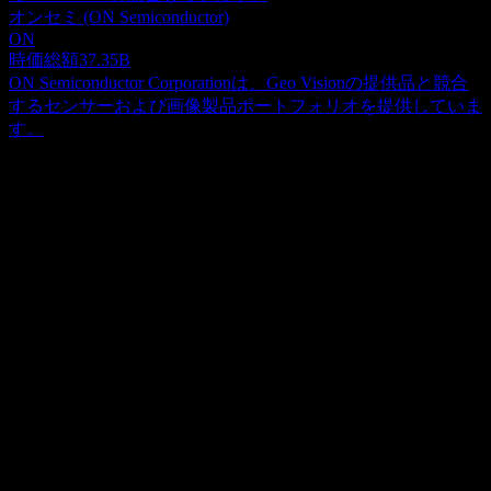
オンセミ (ON Semiconductor)
ON
時価総額
37.35B
ON Semiconductor Corporationは、Geo Visionの提供品と競合
するセンサーおよび画像製品ポートフォリオを提供していま
す。
概要
Geo Visionおよびその子会社は、リモートデジタル監視シス
テムの研究、開発、販売、およびアフターサービスを国際的
に展開しています。同社は、IPカメラ、HDアナログ、スタ
Show more...
ンドアロンNVR、HD DVR製品、およびソフトウェア、IPコ
CEO
ントロールパネルとキット、コントローラー、リーダー、ア
Mr. Kuang-Cheng Tai
クセサリーなどのアクセス制御製品を提供しています。ま
国
た、VMS、NVR、レコーディングサーバー、エッジレコー
台湾
ディングマネージャー、大規模監視、統合、バックアップ管
ISIN
理、ビデオ分析、モバイルサーバーを含むビデオ管理、AI
TW0003356002
およびクラウドソリューション、ならびに監視システムを提
供しています。さらに、スタンドアロンおよびデコーダー製
上場銘柄
品、PoEソリューション、IPスピーカーおよびIOボックスも