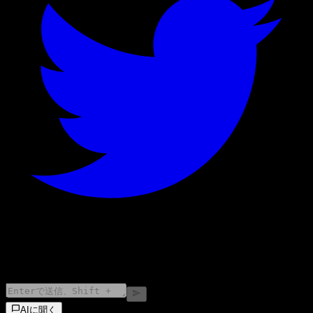
©
2026
Stock Events GmbH
AIに聞く