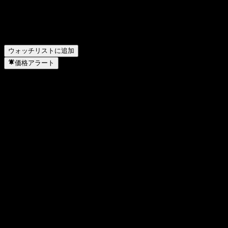
Geo Visionは配当金を支払っていますか？
▼
Geo Vision はどのセクターに属していますか？
▼
Geo Vision はいつ株式分割を実施しましたか？
▼
Geo Vision の本社はどこですか？
▼
ウォッチリストに追加
価格アラート