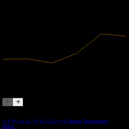
2020
2021
2022
2023
2024
2025
1.02B
売上高
496.3M
純利益
競合他社
このリストは最近の市場イベントに基づく分析です。投資推
奨ではありません。
ハイマックス・テクノロジーズ (Himax Technologies)
HIMX