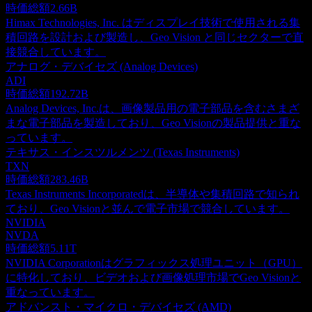
時価総額
2.66B
Himax Technologies, Inc. はディスプレイ技術で使用される集
積回路を設計および製造し、Geo Vision と同じセクターで直
接競合しています。
アナログ・デバイセズ (Analog Devices)
ADI
時価総額
192.72B
Analog Devices, Inc.は、画像製品用の電子部品を含むさまざ
まな電子部品を製造しており、Geo Visionの製品提供と重な
っています。
テキサス・インスツルメンツ (Texas Instruments)
TXN
時価総額
283.46B
Texas Instruments Incorporatedは、半導体や集積回路で知られ
ており、Geo Visionと並んで電子市場で競合しています。
NVIDIA
NVDA
時価総額
5.11T
NVIDIA Corporationはグラフィックス処理ユニット（GPU）
に特化しており、ビデオおよび画像処理市場でGeo Visionと
重なっています。
アドバンスト・マイクロ・デバイセズ (AMD)