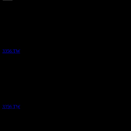
6.27
%
配当利回り
Jun 26
TWD3.50
Oct 25
配当落ち
TWD4.00
5
Nov 24
JUN
28
Geo Vision
TWD2.90
Nov 24
推定
3356.TW
TWD1.10
Oct 23
TWD1.40
10年成長
該当なし
配当金支払い
5年成長
23
28.45%
JUN
28
3年成長
Geo Vision
35.72%
推定
3356.TW
1年成長
-12.5%
決算