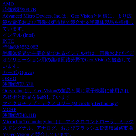
AMD
時価総額
909.7B
Advanced Micro Devices, Inc.は、Geo Visionと同様に、より広
範な電子および画像技術市場で競合する半導体製品を提供し
ています。
インテル (Intel)
INTC
時価総額
552.06B
半導体業界の主要企業であるインテル社は、画像およびビデ
オソリューション用の集積回路分野でGeo Visionと競合して
います。
カーボ (Qorvo)
QRVO
時価総額
7.57B
Qorvo, Inc.は、Geo Visionの製品と同じ電子機器に使用され
る技術と部品を供給しています。
マイクロチップ・テクノロジー (Microchip Technology)
MCHP
時価総額
48.11B
Microchip Technology Inc. は、マイクロコントローラ、ミック
スドシグナル、アナログ、およびフラッシュIP集積回路市場
でGeo Vision と競合しています。