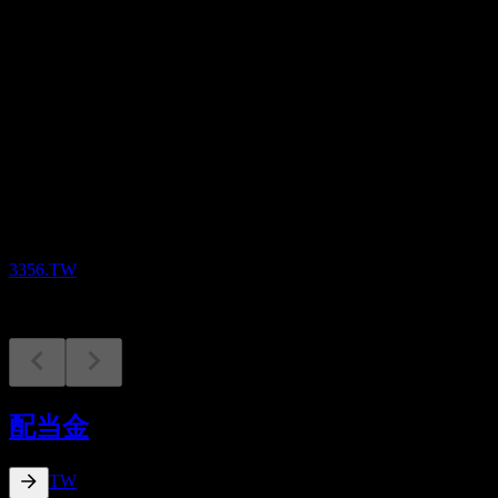
配当
3.5
今後
配当落ち
4
JUN
27
Geo Vision
推定
3356.TW
配当金支払い
24
配当金
JUN
27
Geo Vision
推定
3356.TW