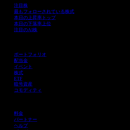
注目株
最もフォローされている株式
本日の上昇率トップ
本日の下落率上位
注目のAI株
機能
ポートフォリオ
配当金
イベント
株式
ETF
暗号資産
コモディティ
company
料金
パートナー
ヘルプ