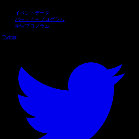
イベントデータ
パートナープログラム
学習プログラム
Twitter