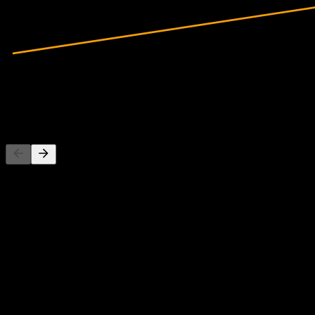
64.5B
売上高
-41.38B
純利益
競合他社
このリストは最近の市場イベントに基づく分析です。投資推
概要
Nextchipは、韓国で車載ビジョン半導体事業を展開して
す。2019年に設立され、韓国の城南市に拠点を置いています。Nex
Show more...
CEO
国
韓国