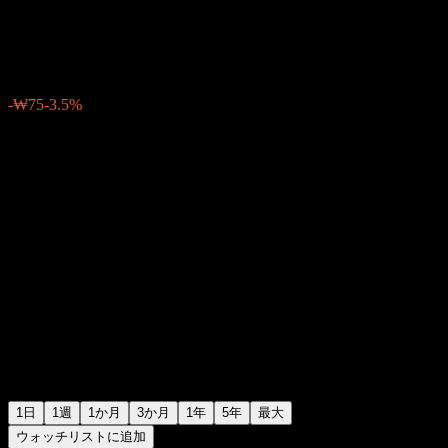
₩2,065
0
-₩75
-3.5%
06:30 今日
1日
1週
1か月
3か月
1年
5年
最大
ウォッチリストに追加