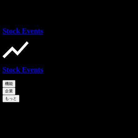
Stock Events
Stock Events
機能
企業
もっと