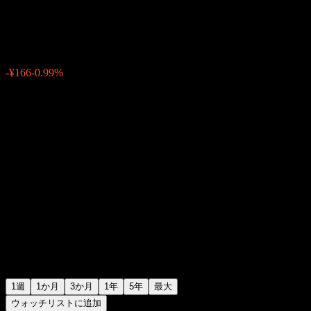
¥16,580
0
-¥166
-0.99%
先週
1週
1か月
3か月
1年
5年
最大
ウォッチリストに追加