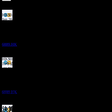
8.29
%
配当利回り
Jun 26
HK$0.12
Jan 26
配当金支払い
HK$0.12
14
Jun 25
JAN
27
Dynam Japan
HK$0.14
Jan 25
推定
6889.HK
HK$0.13
Jun 24
HK$0.13
10年成長
-11.5%
配当落ち
5年成長
4
-4.13%
JUN
27
3年成長
Dynam Japan
-3.18%
推定
6889.HK
1年成長
-4.7%
決算