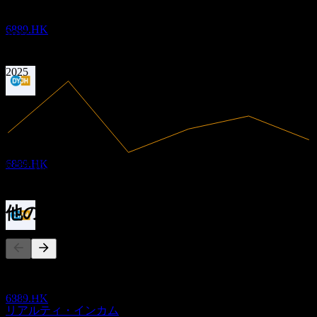
Dynam Japan
2020
2021
推定
6889.HK
2022
2023
2024
2025
配当落ち
5
JUN
28
Dynam Japan
推定
6889.HK
6.09B
売上高
128.65M
純利益
他の人もフォロー中
配当金支払い
26
JUN
28
このリストは、6889.HK をフォローしているStock Eventsユ
Dynam Japan
ーザーのウォッチリストに基づいています。投資推奨ではあ
推定
りません。
6889.HK
リアルティ・インカム