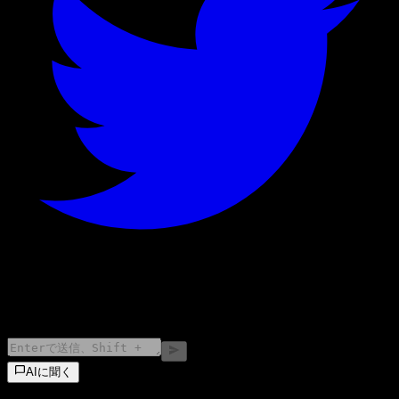
©
2026
Stock Events GmbH
AIに聞く