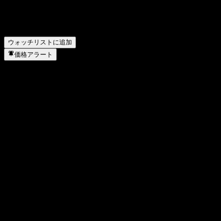
Dynam Japan はどのセクターに属していますか？
▼
Dynam Japan はいつ株式分割を実施しましたか？
▼
Dynam Japan の本社はどこですか？
▼
ウォッチリストに追加
価格アラート