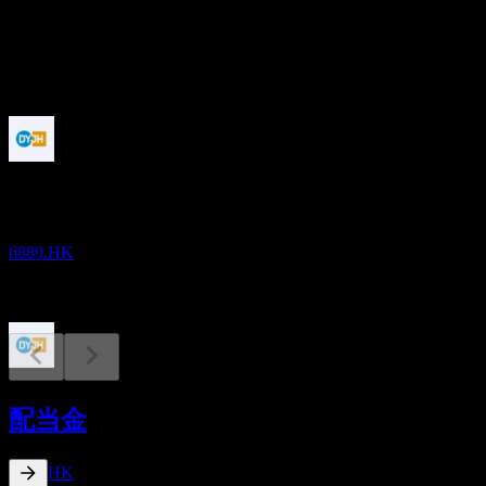
配当
0.25
今後
決算
25
NOV
Dynam Japan
6889.HK
配当落ち
15
配当金
DEC
Dynam Japan
推定
6889.HK