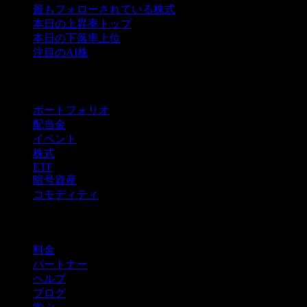
最もフォローされている株式
本日の上昇率トップ
本日の下落率上位
注目のAI株
機能
ポートフォリオ
配当金
イベント
株式
ETF
暗号資産
コモディティ
company
料金
パートナー
ヘルプ
ブログ