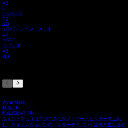
2
O
Coca-Cola
2
KO
AGNCインベストメント
2
AGNC
ペプシコ
2
PEP
競合他社
このリストは最近の市場イベントに基づく分析です。投資推
奨ではありません。
Wynn Macau
1128.HK
時価総額
47.75B
ウィン・マカオはアジアのカジノ・ゲームセクターで活動
し、ダイナムジャパンのエンターテイメント提供と重なるサ