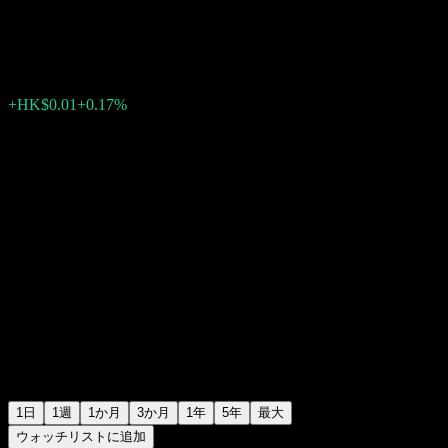
HK$2.99
7
+HK$0.01
+0.17%
07:07 今日
1日
1週
1か月
3か月
1年
5年
最大
ウォッチリストに追加