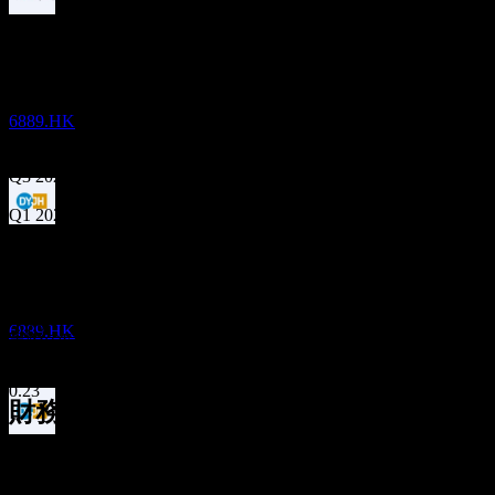
配当金支払い
28
May
予想
25
Q3 2023
JUN
27
Dynam Japan
Q4 2023
推定
6889.HK
Q1 2024
Q3 2024
Q1 2025
配当落ち
Q3 2025
15
DEC
27
Q1 2026
予想EPS
Dynam Japan
該当なし
推定
-0.03
6889.HK
実際のEPS
0.05
-0.03453785412
0.14
0.23
財務情報
配当金支払い
2.11%
利益率
14
利益あり
JAN
28