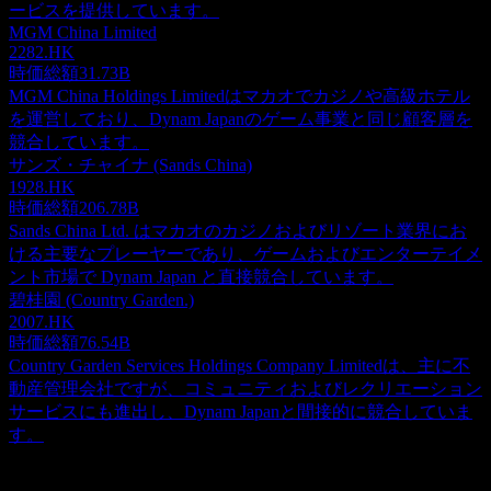
ービスを提供しています。
MGM China Limited
2282.HK
時価総額
31.73B
MGM China Holdings Limitedはマカオでカジノや高級ホテル
を運営しており、Dynam Japanのゲーム事業と同じ顧客層を
競合しています。
サンズ・チャイナ (Sands China)
1928.HK
時価総額
206.78B
Sands China Ltd. はマカオのカジノおよびリゾート業界にお
ける主要なプレーヤーであり、ゲームおよびエンターテイメ
ント市場で Dynam Japan と直接競合しています。
碧桂園 (Country Garden.)
2007.HK
時価総額
76.54B
Country Garden Services Holdings Company Limitedは、主に不
動産管理会社ですが、コミュニティおよびレクリエーション
サービスにも進出し、Dynam Japanと間接的に競合していま
す。
概要