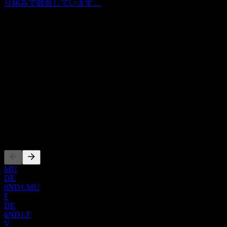
り組みで競合しています。
概要
New Destiny Mining Corp.は、カナダ全土における鉱物資源プ
ロジェクトの特定、評価、および最終的な開発に注力する、
鉱物探査専門のスモールキャップ企業です。同社の主要資産
Show more...
は、Treasure Mountain Silver Propertyの100%所有権を取得でき
CEO
るオプション契約です。この広大な敷地は約9,500ヘクター
ISIN
ルに及び、ブリティッシュコロンビア州ホープの東側に戦略
CA64374A2002
的に位置しています。同社は2009年に設立され、カナダのバ
ンクーバーに拠点を置いています。
上場銘柄
MU
DE
6ND1.MU
F
DE
6ND1.F
V