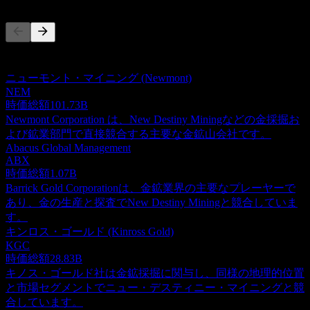
このリストは最近の市場イベントに基づく分析です。投資推
奨ではありません。
ニューモント・マイニング (Newmont)
NEM
時価総額
101.73B
Newmont Corporation は、New Destiny Miningなどの金採掘お
よび鉱業部門で直接競合する主要な金鉱山会社です。
Abacus Global Management
ABX
時価総額
1.07B
Barrick Gold Corporationは、金鉱業界の主要なプレーヤーで
あり、金の生産と探査でNew Destiny Miningと競合していま
す。
キンロス・ゴールド (Kinross Gold)
KGC
時価総額
28.83B
キノス・ゴールド社は金鉱採掘に関与し、同様の地理的位置
と市場セグメントでニュー・デスティニー・マイニングと競
合しています。