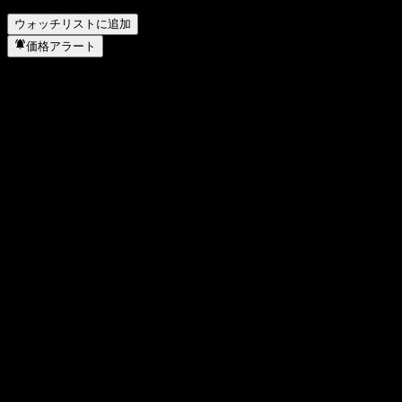
New Destiny Mining はいつ株式分割を実施しましたか？
▼
ウォッチリストに追加
価格アラート