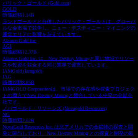
バリック・ゴールド (Gold.com)
GOLD
時価総額
1.14B
ランドゴールドと合併したバリック・ゴールドは、グローバ
ルな金市場で競争し、ニュー・デスティニー・マイニングの
運営エリアに影響を与えています。
Alamos Gold Inc
AGI
時価総額
12.37B
Alamos Gold Inc. は、New Destiny Miningと同じ地域でリソー
スや投資を競合する同じ業界で運営しています。
IAMGold (Iamgold)
IAG
時価総額
8.85B
IAMGOLD Corporationは、市場での存在感や探査プロジェク
トの両方でNew Destiny Miningと競合している中堅の金鉱会
社です。
ノバゴールド・リソーシズ (Novagold Resources)
NG
時価総額
2.62B
NovaGold Resources Inc. は北アメリカでの金鉱物の探査と開
発に関与しており、New Destiny Mining との探査と開発の取