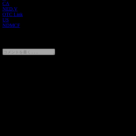
CA
NED.V
OTC Link
US
NDMCF
0 Comments
意見をシェア
FAQ
New Destiny Miningの株価は今日いくらですか？
▼
New Destiny Miningの株式ティッカーは何ですか？
▼
New Destiny Mining の時価総額は？
▼
New Destiny Mining の昨年の収益はどのくらいですか？
▼
New Destiny Mining の昨年の純利益はいくらですか？
▼
New Destiny Mining はどのセクターに属していますか？
▼