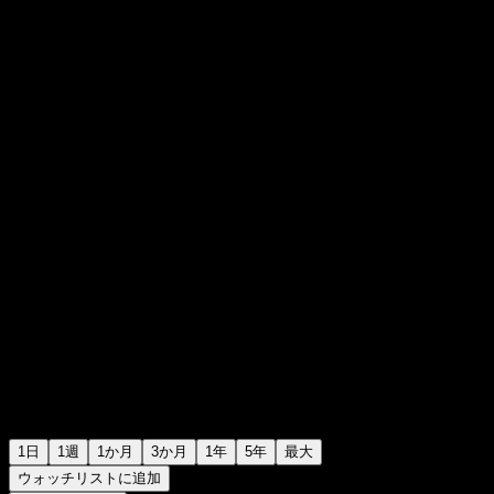
€0.016500
0
+€0.00
+0%
Tuesday 06:03
1日
1週
1か月
3か月
1年
5年
最大
ウォッチリストに追加