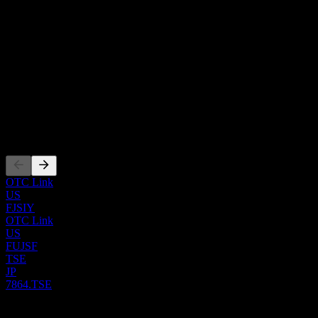
CEO
設計された革新的なシュリンクラベルや、マーケティングお
Ms. Shigeko Okazaki
よび広告キャンペーンで頻繁に使用される粘着ラベル（感圧
従業員
ラベル）が含まれます。また、スピウト付きパウチも提供し
5892
ています。パッケージング資材に加え、ロータリーおよびリ
国
ニアマシン、ハイブリッドスチームトンネル、高度な感圧ラ
日本
ベル貼付システムなどの専門機器も供給しています。パッケ
ISIN
ージングサービスに加え、Fuji Seal Internationalは、不可欠な
JP3813800004
スペアパーツや消耗品、包括的なトレーニングプログラム、
および継続的なテクニカルサポートを通じて顧客を支援して
上場銘柄
います。強固な国際的プレゼンスを持ち、日本、米国、欧
州、ASEAN諸国を含む主要地域で事業を展開しています。
1897年にFuji Seal, Inc.として設立され、2004年にFuji Seal
OTC Link
International, Inc.へと社名を変更しました。本社は日本の大阪
US
にあります。
FJSIY
OTC Link
US
FUJSF
TSE
JP
7864.TSE
0 Comments