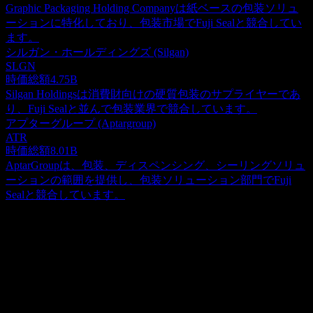
Graphic Packaging Holding Companyは紙ベースの包装ソリュ
ーションに特化しており、包装市場でFuji Sealと競合してい
ます。
シルガン・ホールディングズ (Silgan)
SLGN
時価総額
4.75B
Silgan Holdingsは消費財向けの硬質包装のサプライヤーであ
り、Fuji Sealと並んで包装業界で競合しています。
アプターグループ (Aptargroup)
ATR
時価総額
8.01B
AptarGroupは、包装、ディスペンシング、シーリングソリュ
ーションの範囲を提供し、包装ソリューション部門でFuji
Sealと競合しています。
概要
Fuji Seal Internationalは、食品、飲料、乳製品、ホーム＆パー
ソナルケア、医薬品などの分野を中心に、包括的なパッケー
ジングソリューションを提供することに特化しています。同
Show more...
社の多様な製品ポートフォリオには、さまざまな容器向けに