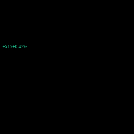
株式会社フジシールインター
ナショナル
¥3,220
7
+¥15
+0.47%
06:30 今日