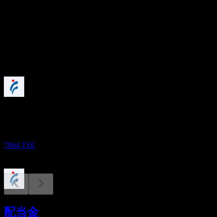
配当利回り
1.34%
配当
43.2
今後
配当落ち
29
SEP
株式会社フジシールインターナショナル
減少
7864.TSE
決算
5
配当金
NOV