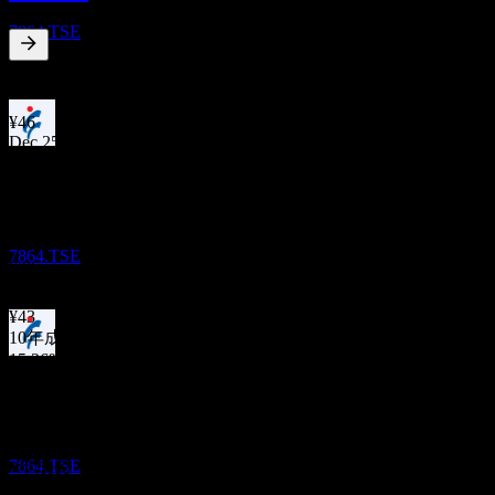
株式会社フジシールインターナショナル
7864.TSE
1.34
%
配当利回り
Jun 26
¥46
Dec 25
配当金支払い
¥35
1
Jun 25
DEC
¥38
株式会社フジシールインターナショナル
Dec 24
減少
7864.TSE
¥30
Jun 24
¥43
10年成長
15.26%
配当落ち
5年成長
30
21.95%
MAR
27
3年成長
株式会社フジシールインターナショナル
36.49%
増加
7864.TSE
1年成長
21.92%