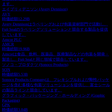
ます。
エイブリィデニソン (Avery Dennison)
AVY
時価総額
12.29B
Avery Dennisonはラベリングおよび包装資材部門で活動し、
Fuji Sealのラベリングソリューションと競合する製品を提供
しています。
Amcor PLC
AMCR
時価総額
19.96B
Amcorは食品、飲料、医薬品、医療製品などの包装を開発・
製造し、Fuji Sealと同じ領域で競合しています。
ソノコ・プロダクツ (Sonoco Products)
SON
時価総額
5.53B
Sonoco Products Companyは、フレキシブルおよび剛性パッケ
ージを含む多様な包装ソリューションを提供し、富士シール
の製品ラインと競合しています。
グラフィック・パッケージング・ホールディング (Graphic
Packaging)
GPK
時価総額
3.04B