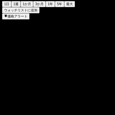
1日
1週
1か月
3か月
1年
5年
最大
ウォッチリストに追加
価格アラート
統計
日中高値
3,295
日中安値
3,145
52週高値
3,480
52週安値
2,460
出来高
180,500
平均出来高
168,666
時価総額
193.72B
PER
16.63