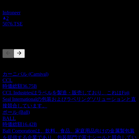
りません。
Infroneer
2
5076.TSE
競合他社
このリストは最近の市場イベントに基づく分析です。投資推
奨ではありません。
カーニバル (Carnival)
CCL
時価総額
36.75B
CCL Industriesはラベルを製造・販売しており、これはFuji
Seal Internationalの包装およびラベリングソリューションと直
接競合しています。
ボール (Ball)
BALL
時価総額
16.42B
Ball Corporationは、飲料、食品、家庭用品向けの金属製包装
を提供する企業であり、包装部門で富士シールと競合してい