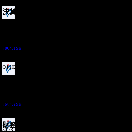
決算
配当落ち
5
Nov
予想
29
Q1 2025
SEP
27
株式会社フジシールインターナショナル
Q2 2025
推定
7864.TSE
Q3 2025
Q4 2025
配当金支払い
Q1 2026
1
DEC
27
予想EPS
株式会社フジシールインターナショナル
Q2 2026
76.94648647632918
推定
7864.TSE
実際のEPS
該当なし
次へ
財務情報
31.3
80.78