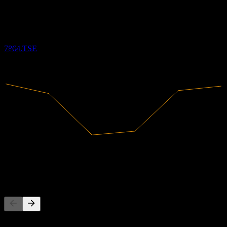
配当落ち
130.26
5.39%
利益率
30
179.73
利益あり
MAR
28
2019
株式会社フジシールインターナショナル
2020
推定
7864.TSE
2021
2022
2023
2024
458.85B
売上高
24.74B
純利益
他の人もフォロー中
このリストは、7864.TSE をフォローしているStock Eventsユ
ーザーのウォッチリストに基づいています。投資推奨ではあ