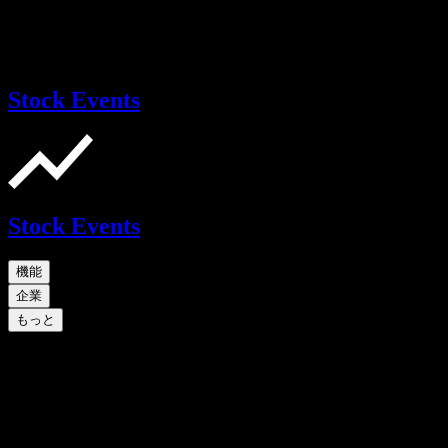
Stock Events
Stock Events
機能
企業
もっと