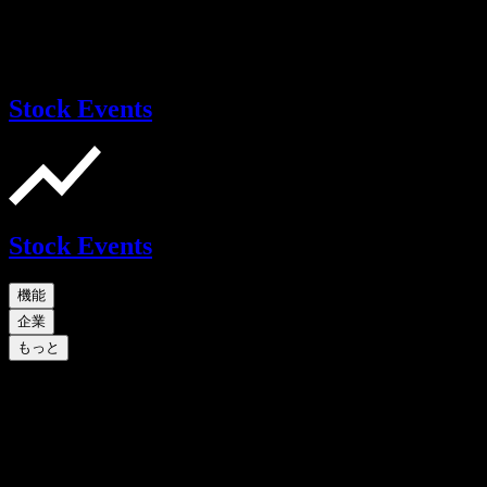
Stock Events
Stock Events
機能
企業
もっと