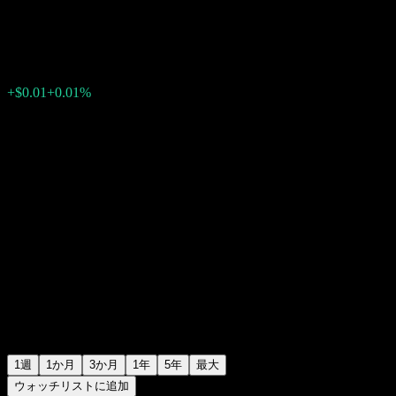
$126.32
0
+$0.01
+0.01%
先週
1週
1か月
3か月
1年
5年
最大
ウォッチリストに追加