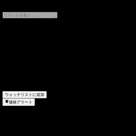
0 Comments
意見をシェア
FAQ
GS Finance Autocallable Point to Point Worst Of Ba
GS Finance Autocallable Point to Point Worst Of B
GS Finance Autocallable Point to Point Worst Of Ba
GS Finance Autocallable Point to Point Worst Of 
GS Finance Autocallable Point to Point Worst Of 
ウォッチリストに追加
価格アラート