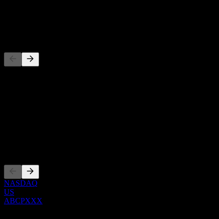
配当
-
競合他社
このリストは最近の市場イベントに基づく分析です。投資推
概要
Show more...
CEO
上場銘柄
NASDAQ
US
ABCPXXX