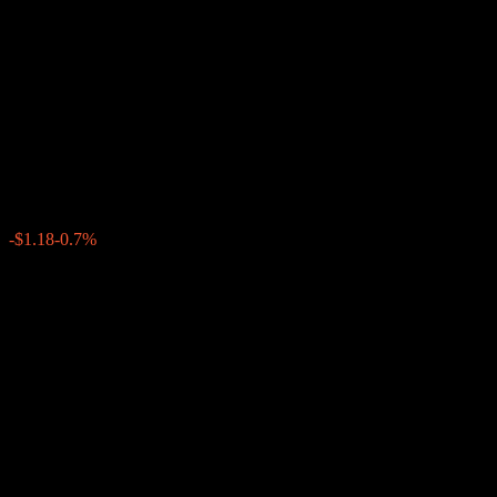
Company LLC Point to Point
Worst Of Barrier Note
ABDYAXX
$167.67
0
-$1.18
-0.7%
先週