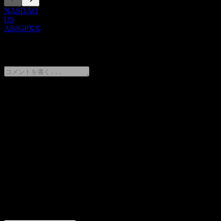
NASDAQ
US
ABJGPXX
0 Comments
意見をシェア
FAQ
HSBC USA Autocallable Point to Point Worst Of Barrier Note
ABJGPXXの株価は今日いくらですか？
▼
HSBC USA Autocallable Point to Point Worst Of Barrier Note
ABJGPXXの株式ティッカーは何ですか？
▼
HSBC USA Autocallable Point to Point Worst Of Barrier Note
ABJGPXX はどのセクターに属していますか？
▼
HSBC USA Autocallable Point to Point Worst Of Barrier Note
ABJGPXX はいつ株式分割を実施しましたか？
▼