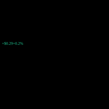
to Point Worst Of Barrier Note
ABJGPXX
$144.19
0
+$0.29
+0.2%
先週