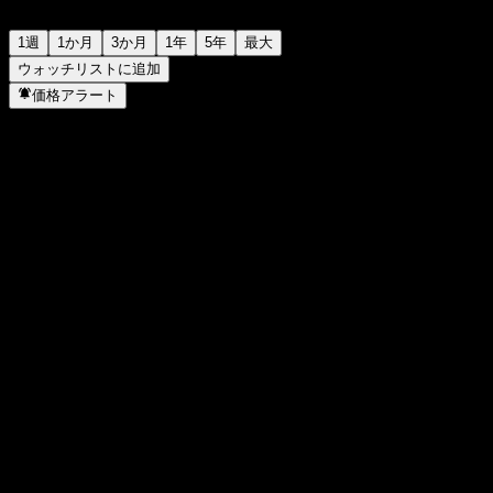
1週
1か月
3か月
1年
5年
最大
ウォッチリストに追加
価格アラート
統計
日中高値
-
日中安値
-
52週高値
149.11
52週安値
103.26
出来高
-
平均出来高
-
時価総額
0