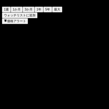
1週
1か月
3か月
1年
5年
最大
ウォッチリストに追加
価格アラート
統計
日中高値
-
日中安値
-
52週高値
120.76
52週安値
101.36
出来高
-
平均出来高
-
時価総額
0