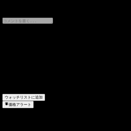
0 Comments
意見をシェア
FAQ
ABWUGXXの株価は今日いくらですか？
▼
ABWUGXXの株式ティッカーは何ですか？
▼
ABWUGXXの株価は上昇していますか？
▼
ABWUGXX はどのセクターに属していますか？
▼
ABWUGXX はいつ株式分割を実施しましたか？
▼
ウォッチリストに追加
価格アラート