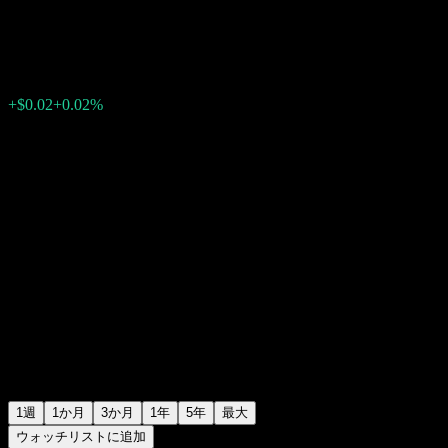
$107.41
0
+$0.02
+0.02%
先週
1週
1か月
3か月
1年
5年
最大
ウォッチリストに追加