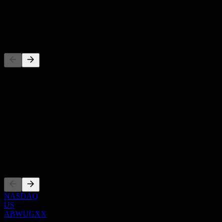
配当
-
競合他社
このリストは最近の市場イベントに基づく分析です。投資推
奨ではありません。
概要
Show more...
CEO
上場銘柄
NASDAQ
US
ABWUGXX